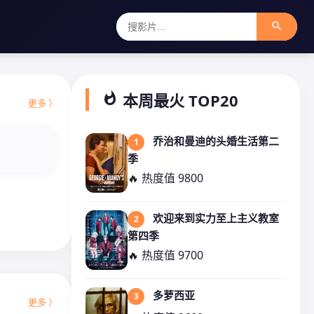
search
whatshot
本周最火 TOP20
更多 〉
乔治和曼迪的头婚生活第二
1
季
🔥 热度值 9800
欢迎来到实力至上主义教室
2
第四季
🔥 热度值 9700
多萝西亚
3
更多 〉