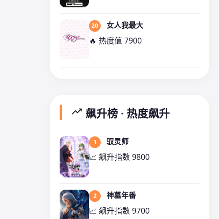
女人我最大
20
🔥 热度值 7900
trending_up
飙升榜 · 热度飙升
驭灵师
1
📈 飙升指数 9800
神墓年番
2
📈 飙升指数 9700