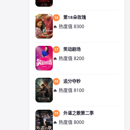
第18朵玫瑰
16
🔥 热度值 8300
笑动剧场
17
🔥 热度值 8200
追分夺秒
18
🔥 热度值 8100
外道之歌第二季
19
🔥 热度值 8000