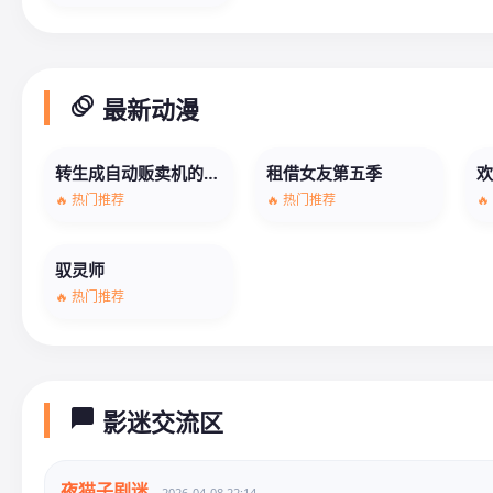
animation
最新动漫
转生成自动贩卖机的我今天也在迷宫徘徊第三季
租借女友第五季
🔥 热门推荐
🔥 热门推荐

驭灵师
🔥 热门推荐
chat_bubble
影迷交流区
夜猫子剧迷
2026-04-08 22:14