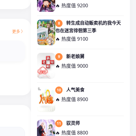
🔥 热度值 9200
转生成自动贩卖机的我今天
8
也在迷宫徘徊第三季
更多 〉
🔥 热度值 9100
新老娘舅
9
🔥 热度值 9000
人气美食
10
🔥 热度值 8900
驭灵师
11
🔥 热度值 8800